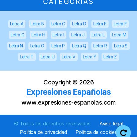
CATEGORÍAS
Letra A
Letra B
Letra C
Letra D
Letra E
Letra F
Letra G
Letra H
Letra I
Letra J
Letra L
Letra M
Letra N
Letra O
Letra P
Letra Q
Letra R
Letra S
Letra T
Letra U
Letra V
Letra Y
Letra Z
Copyright ©
2026
Expresiones Españolas
www.expresiones-espanolas.com
© Todos los derechos reservados
Aviso legal
Política de privacidad
Política de cookies