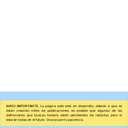
AVISO IMPORTANTE:
La página web está en desarrollo, debido a que se
están creando miles de publicaciones, es posible que algunas de las
definiciones que buscas todavía estén pendientes de redactar, pero lo
estarán todas en el futuro. Gracias por tu paciencia.