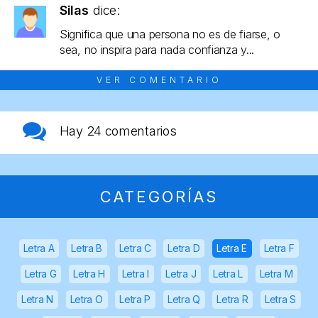
Silas
dice:
Significa que una persona no es de fiarse, o
sea, no inspira para nada confianza y...
VER COMENTARIO
Hay
24 comentarios
CATEGORÍAS
Letra A
Letra B
Letra C
Letra D
Letra E
Letra F
Letra G
Letra H
Letra I
Letra J
Letra L
Letra M
Letra N
Letra O
Letra P
Letra Q
Letra R
Letra S