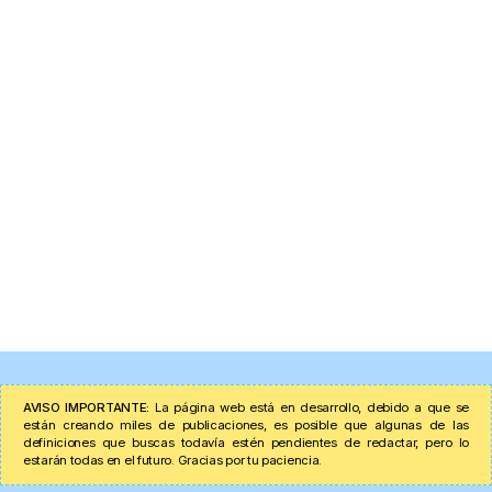
AVISO IMPORTANTE:
La página web está en desarrollo, debido a que se
están creando miles de publicaciones, es posible que algunas de las
definiciones que buscas todavía estén pendientes de redactar, pero lo
estarán todas en el futuro. Gracias por tu paciencia.