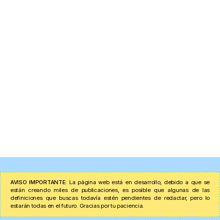
AVISO IMPORTANTE:
La página web está en desarrollo, debido a que se
están creando miles de publicaciones, es posible que algunas de las
definiciones que buscas todavía estén pendientes de redactar, pero lo
estarán todas en el futuro. Gracias por tu paciencia.