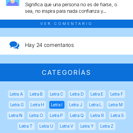
Significa que una persona no es de fiarse, o
sea, no inspira para nada confianza y...
VER COMENTARIO
Hay
24 comentarios
CATEGORÍAS
Letra A
Letra B
Letra C
Letra D
Letra E
Letra F
Letra G
Letra H
Letra I
Letra J
Letra L
Letra M
Letra N
Letra O
Letra P
Letra Q
Letra R
Letra S
Letra T
Letra U
Letra V
Letra Y
Letra Z