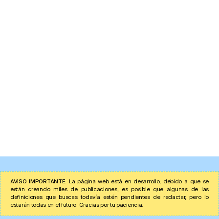
AVISO IMPORTANTE:
La página web está en desarrollo, debido a que se
están creando miles de publicaciones, es posible que algunas de las
definiciones que buscas todavía estén pendientes de redactar, pero lo
estarán todas en el futuro. Gracias por tu paciencia.