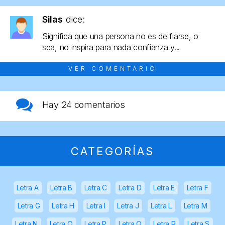
Silas
dice:
Significa que una persona no es de fiarse, o
sea, no inspira para nada confianza y...
VER COMENTARIO
Hay
24 comentarios
CATEGORÍAS
Letra A
Letra B
Letra C
Letra D
Letra E
Letra F
Letra G
Letra H
Letra I
Letra J
Letra L
Letra M
Letra N
Letra O
Letra P
Letra Q
Letra R
Letra S