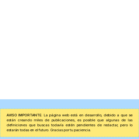
AVISO IMPORTANTE:
La página web está en desarrollo, debido a que se
están creando miles de publicaciones, es posible que algunas de las
definiciones que buscas todavía estén pendientes de redactar, pero lo
estarán todas en el futuro. Gracias por tu paciencia.