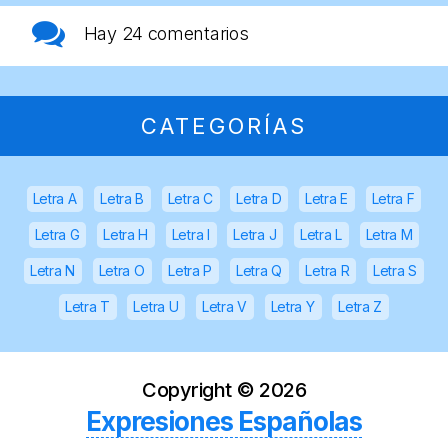
Hay
24 comentarios
CATEGORÍAS
Letra A
Letra B
Letra C
Letra D
Letra E
Letra F
Letra G
Letra H
Letra I
Letra J
Letra L
Letra M
Letra N
Letra O
Letra P
Letra Q
Letra R
Letra S
Letra T
Letra U
Letra V
Letra Y
Letra Z
Copyright ©
2026
Expresiones Españolas