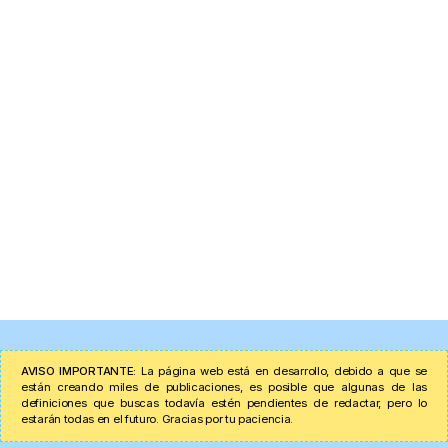
AVISO IMPORTANTE:
La página web está en desarrollo, debido a que se
están creando miles de publicaciones, es posible que algunas de las
definiciones que buscas todavía estén pendientes de redactar, pero lo
estarán todas en el futuro. Gracias por tu paciencia.