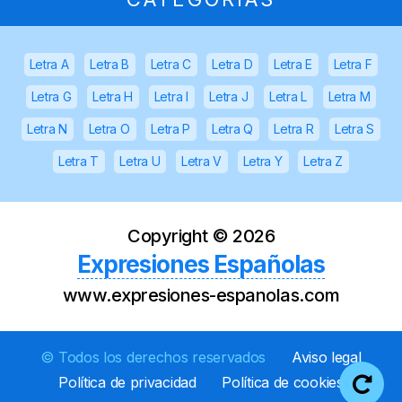
Letra A
Letra B
Letra C
Letra D
Letra E
Letra F
Letra G
Letra H
Letra I
Letra J
Letra L
Letra M
Letra N
Letra O
Letra P
Letra Q
Letra R
Letra S
Letra T
Letra U
Letra V
Letra Y
Letra Z
Copyright ©
2026
Expresiones Españolas
www.expresiones-espanolas.com
© Todos los derechos reservados
Aviso legal
Política de privacidad
Política de cookies