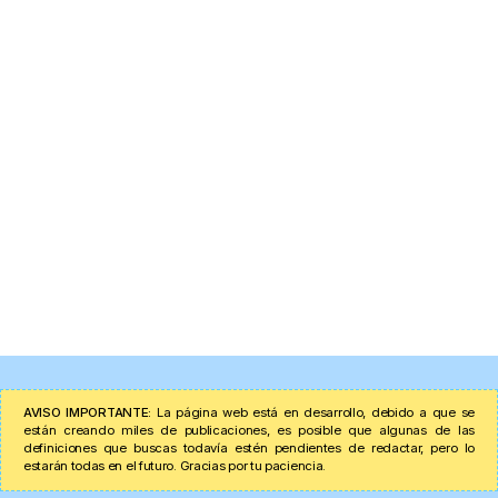
AVISO IMPORTANTE:
La página web está en desarrollo, debido a que se
están creando miles de publicaciones, es posible que algunas de las
definiciones que buscas todavía estén pendientes de redactar, pero lo
estarán todas en el futuro. Gracias por tu paciencia.