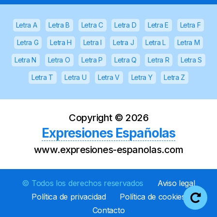
Letra A
Letra B
Letra C
Letra D
Letra E
Letra F
Letra G
Letra H
Letra I
Letra J
Letra L
Letra M
Letra N
Letra O
Letra P
Letra Q
Letra R
Letra S
Letra T
Letra U
Letra V
Letra Y
Letra Z
Copyright ©
2026
Expresiones Españolas
www.expresiones-espanolas.com
© Todos los derechos reservados
Aviso legal
Política de privacidad
Política de cookies
Contacto