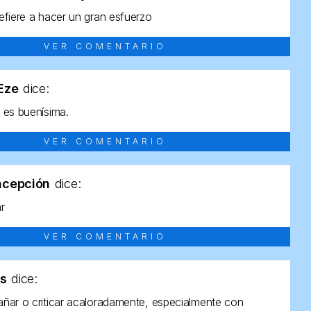
efiere a hacer un gran esfuerzo
VER COMENTARIO
tEze
dice:
 es buenísima.
VER COMENTARIO
ncepción
dice:
ar
VER COMENTARIO
as
dice:
ñar o criticar acaloradamente, especialmente con