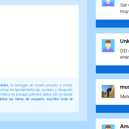
Ser 
muy 
Un
DEl 
enan
okies
, si navegas en modo privado o modo
mu
 activar temporalmente las cookies y después
tomática es porque primero debe ser revisado
Mete
das las faltas de respeto, escribir todo el
Am