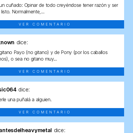
un cuñado: Opinar de todo creyéndose tener razón y ser
listo. Normalmente,...
VER COMENTARIO
known
dice:
gitano Payo (no gitano) y de Pony (por los caballos
os), o sea no gitano muy...
VER COMENTARIO
sic064
dice:
rle una puñalá a alguien.
VER COMENTARIO
antesdelheavymetal
dice: