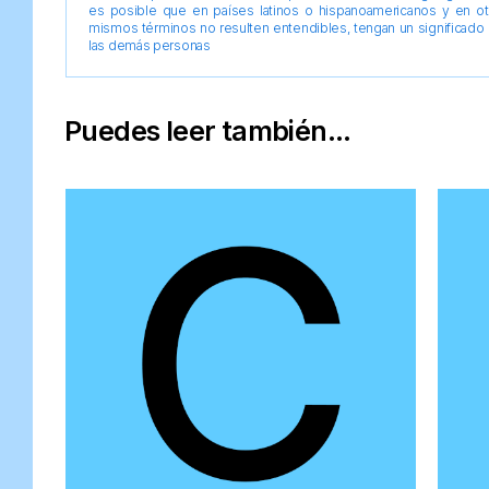
es posible que en países latinos o hispanoamericanos y en o
mismos términos no resulten entendibles, tengan un significado 
las demás personas
Puedes leer también...