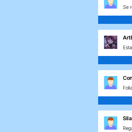
Se r
Ar
Esta
Co
Foll
Sil
Rega