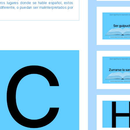
tros lugares donde se hable español, estos
diferente, o puedan ser malinterpretados por