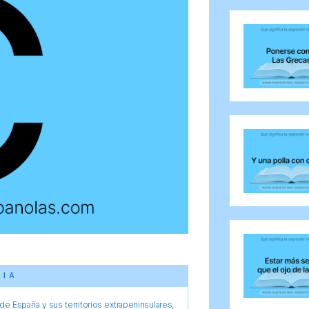
CIA
e España y sus territorios extrapeninsulares,