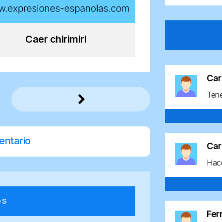
Caer chirimiri
Car
Ten
entario
Car
Hace
os
Fe