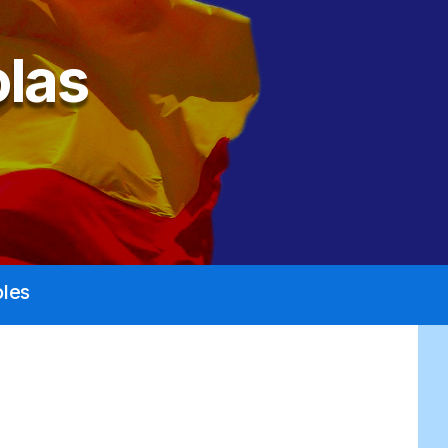
las
les