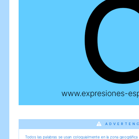
ADVERTEN
Todos las palabras se usan coloquialmente en la zona geográfica d