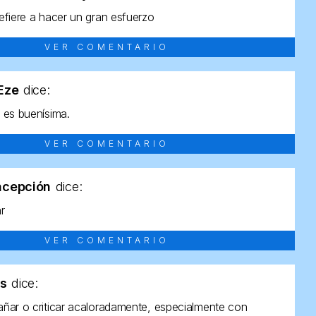
efiere a hacer un gran esfuerzo
VER COMENTARIO
tEze
dice:
 es buenísima.
VER COMENTARIO
ncepción
dice:
ar
VER COMENTARIO
as
dice:
ñar o criticar acaloradamente, especialmente con