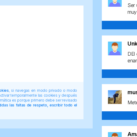
Ser 
muy 
Un
DEl 
enan
okies
, si navegas en modo privado o modo
mu
 activar temporalmente las cookies y después
tomática es porque primero debe ser revisado
Mete
das las faltas de respeto, escribir todo el
Am