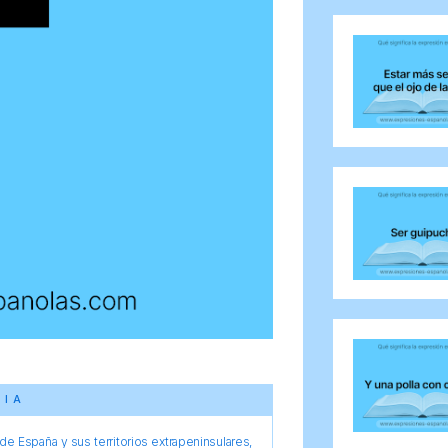
CIA
e España y sus territorios extrapeninsulares,