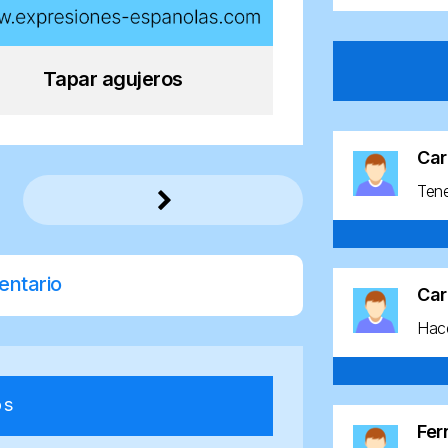
Tapar agujeros
Car
Ten
entario
Car
Hace
os
Fe