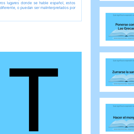
tros lugares donde se hable español, estos
diferente, o puedan ser malinterpretados por