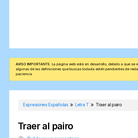
AVISO IMPORTANTE:
La página web está en desarrollo, debido a que se e
algunas de las definiciones que buscas todavía estén pendientes de redacta
paciencia.
Expresiones Españolas
Letra T
Traer al pairo
Traer al pairo