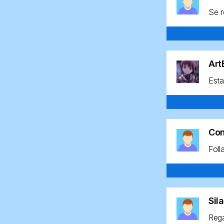
Se r
Ar
Esta
Co
Foll
Sil
Rega