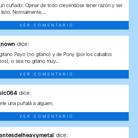
un cuñado: Opinar de todo creyéndose tener razón y ser
listo. Normalmente,...
VER COMENTARIO
known
dice:
gitano Payo (no gitano) y de Pony (por los caballos
os), o sea no gitano muy...
VER COMENTARIO
sic064
dice:
rle una puñalá a alguien.
VER COMENTARIO
antesdelheavymetal
dice: