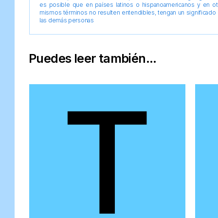
es posible que en países latinos o hispanoamericanos y en o
mismos términos no resulten entendibles, tengan un significado 
las demás personas
Puedes leer también...