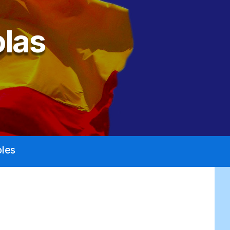
las
les