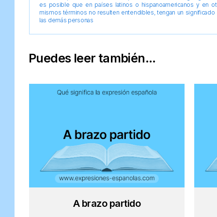
es posible que en países latinos o hispanoamericanos y en o
mismos términos no resulten entendibles, tengan un significado 
las demás personas
Puedes leer también...
A brazo partido