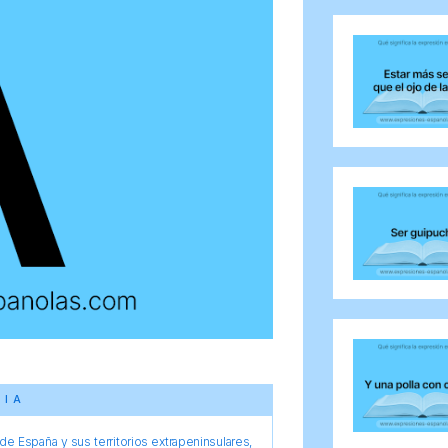
CIA
e España y sus territorios extrapeninsulares,