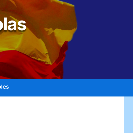
las
les