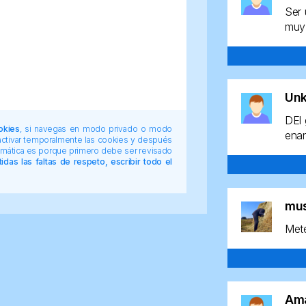
Ser 
muy 
Un
DEl 
okies
, si navegas en modo privado o modo
enan
 activar temporalmente las cookies y después
tomática es porque primero debe ser revisado
das las faltas de respeto, escribir todo el
mu
Mete
Am