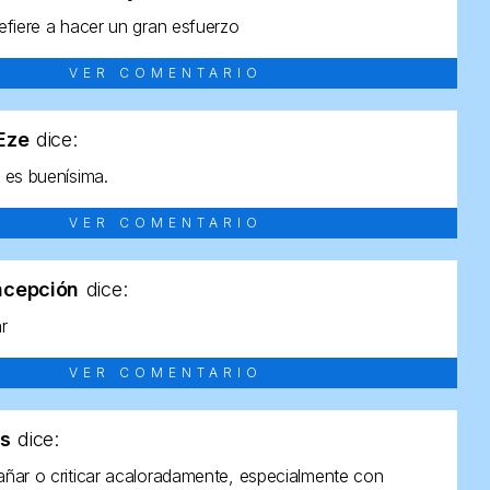
efiere a hacer un gran esfuerzo
VER COMENTARIO
tEze
dice:
 es buenísima.
VER COMENTARIO
ncepción
dice:
ar
VER COMENTARIO
as
dice:
ñar o criticar acaloradamente, especialmente con