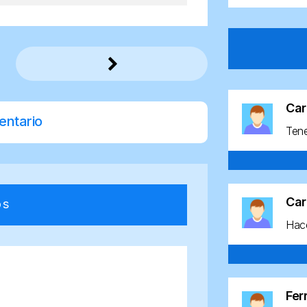
Car
entario
Ten
Car
os
Hace
Fe