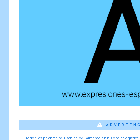
ADVERTEN
Todos las palabras se usan coloquialmente en la zona geográfica d