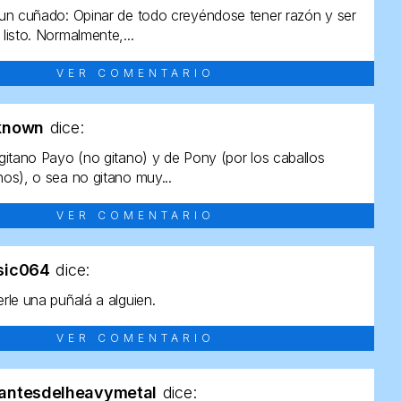
un cuñado: Opinar de todo creyéndose tener razón y ser
listo. Normalmente,...
VER COMENTARIO
known
dice:
gitano Payo (no gitano) y de Pony (por los caballos
os), o sea no gitano muy...
VER COMENTARIO
sic064
dice:
rle una puñalá a alguien.
VER COMENTARIO
antesdelheavymetal
dice: