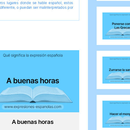
tros lugares donde se hable español, estos
diferente, o puedan ser malinterpretados por
A buenas horas