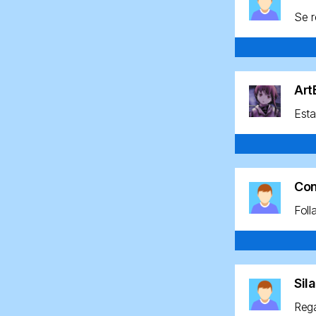
Se r
Ar
Esta
Co
Foll
Sil
Rega