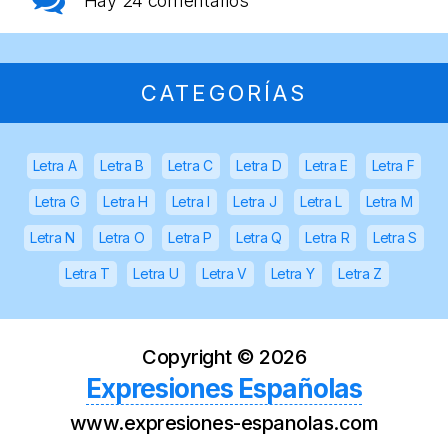
Hay
24 comentarios
CATEGORÍAS
Letra A
Letra B
Letra C
Letra D
Letra E
Letra F
Letra G
Letra H
Letra I
Letra J
Letra L
Letra M
Letra N
Letra O
Letra P
Letra Q
Letra R
Letra S
Letra T
Letra U
Letra V
Letra Y
Letra Z
Copyright ©
2026
Expresiones Españolas
www.expresiones-espanolas.com