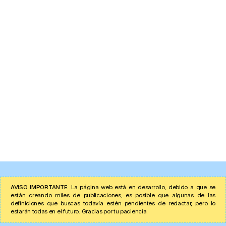
AVISO IMPORTANTE:
La página web está en desarrollo, debido a que se
están creando miles de publicaciones, es posible que algunas de las
definiciones que buscas todavía estén pendientes de redactar, pero lo
estarán todas en el futuro. Gracias por tu paciencia.