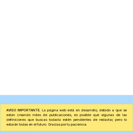
AVISO IMPORTANTE:
La página web está en desarrollo, debido a que se
están creando miles de publicaciones, es posible que algunas de las
definiciones que buscas todavía estén pendientes de redactar, pero lo
estarán todas en el futuro. Gracias por tu paciencia.