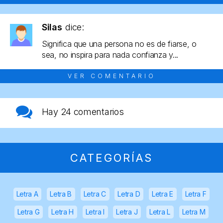
Silas
dice:
Significa que una persona no es de fiarse, o
sea, no inspira para nada confianza y...
VER COMENTARIO
Hay
24 comentarios
CATEGORÍAS
Letra A
Letra B
Letra C
Letra D
Letra E
Letra F
Letra G
Letra H
Letra I
Letra J
Letra L
Letra M