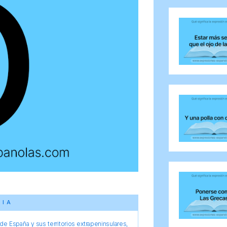
CIA
e España y sus territorios extrapeninsulares,