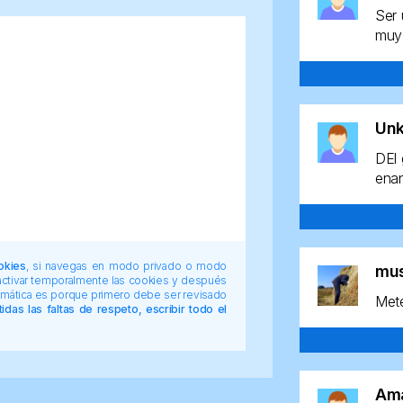
Ser 
muy 
Un
DEl 
enan
okies
, si navegas en modo privado o modo
mu
 activar temporalmente las cookies y después
tomática es porque primero debe ser revisado
Mete
das las faltas de respeto, escribir todo el
Am