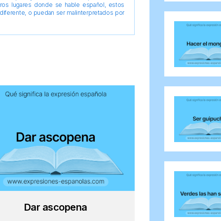
tros lugares donde se hable español, estos
diferente, o puedan ser malinterpretados por
Dar ascopena