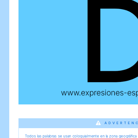
ADVERTEN
Todos las palabras se usan coloquialmente en la zona geográfica d