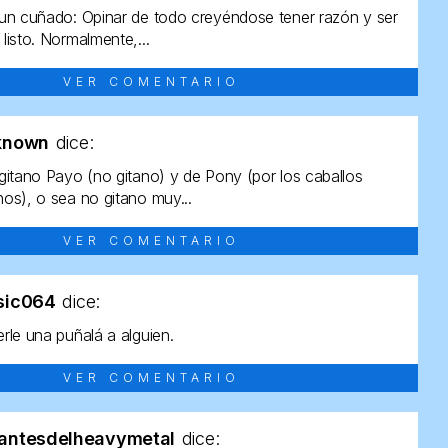
un cuñado: Opinar de todo creyéndose tener razón y ser
listo. Normalmente,...
VER COMENTARIO
known
dice:
gitano Payo (no gitano) y de Pony (por los caballos
os), o sea no gitano muy...
VER COMENTARIO
sic064
dice:
rle una puñalá a alguien.
VER COMENTARIO
antesdelheavymetal
dice: