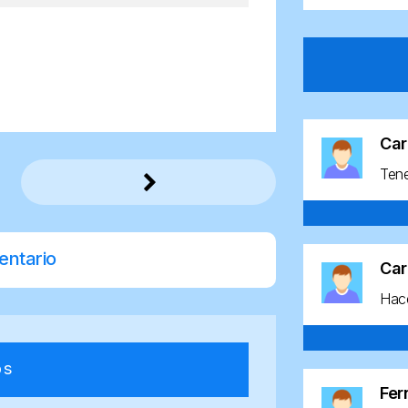
Car
Ten
entario
Car
Hace
os
Fe