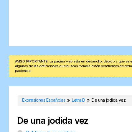
AVISO IMPORTANTE:
La página web está en desarrollo, debido a que se e
algunas de las definiciones que buscas todavía estén pendientes de redacta
paciencia.
Expresiones Españolas
Letra D
De una jodida vez
De una jodida vez