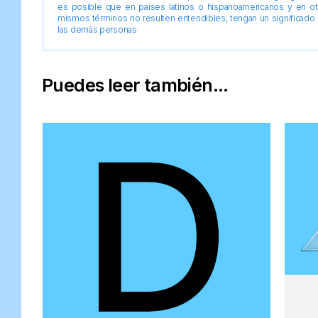
es posible que en países latinos o hispanoamericanos y en o
mismos términos no resulten entendibles, tengan un significado 
las demás personas
Puedes leer también...