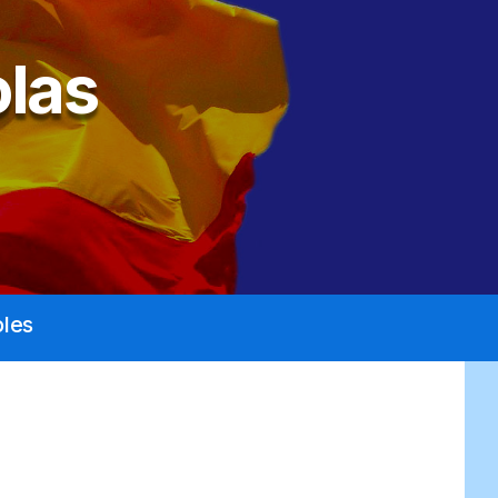
las
les