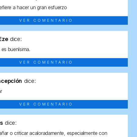
efiere a hacer un gran esfuerzo
VER COMENTARIO
tEze
dice:
 es buenísima.
VER COMENTARIO
ncepción
dice:
ar
VER COMENTARIO
as
dice:
ñar o criticar acaloradamente, especialmente con