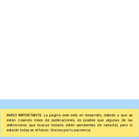
AVISO IMPORTANTE:
La página web está en desarrollo, debido a que se
están creando miles de publicaciones, es posible que algunas de las
definiciones que buscas todavía estén pendientes de redactar, pero lo
estarán todas en el futuro. Gracias por tu paciencia.