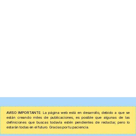
AVISO IMPORTANTE:
La página web está en desarrollo, debido a que se
están creando miles de publicaciones, es posible que algunas de las
definiciones que buscas todavía estén pendientes de redactar, pero lo
estarán todas en el futuro. Gracias por tu paciencia.