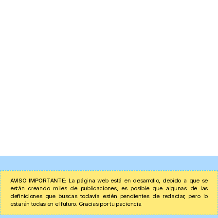
AVISO IMPORTANTE:
La página web está en desarrollo, debido a que se
están creando miles de publicaciones, es posible que algunas de las
definiciones que buscas todavía estén pendientes de redactar, pero lo
estarán todas en el futuro. Gracias por tu paciencia.