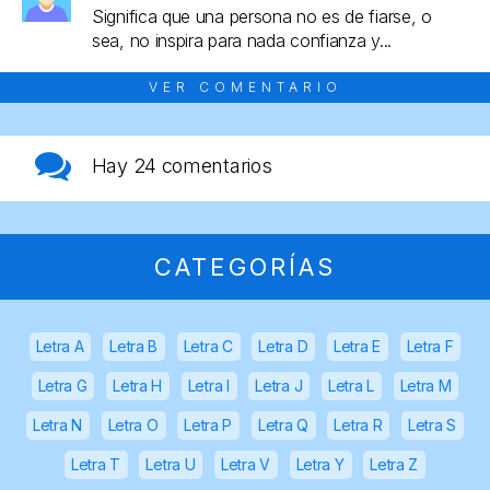
Significa que una persona no es de fiarse, o
sea, no inspira para nada confianza y...
VER COMENTARIO
Hay
24 comentarios
CATEGORÍAS
Letra A
Letra B
Letra C
Letra D
Letra E
Letra F
Letra G
Letra H
Letra I
Letra J
Letra L
Letra M
Letra N
Letra O
Letra P
Letra Q
Letra R
Letra S
Letra T
Letra U
Letra V
Letra Y
Letra Z