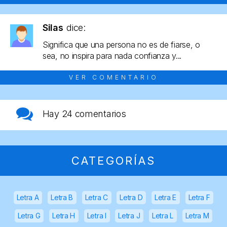
Silas
dice:
Significa que una persona no es de fiarse, o
sea, no inspira para nada confianza y...
VER COMENTARIO
Hay
24 comentarios
CATEGORÍAS
Letra A
Letra B
Letra C
Letra D
Letra E
Letra F
Letra G
Letra H
Letra I
Letra J
Letra L
Letra M