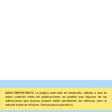
AVISO IMPORTANTE:
La página web está en desarrollo, debido a que se
están creando miles de publicaciones, es posible que algunas de las
definiciones que buscas todavía estén pendientes de redactar, pero lo
estarán todas en el futuro. Gracias por tu paciencia.