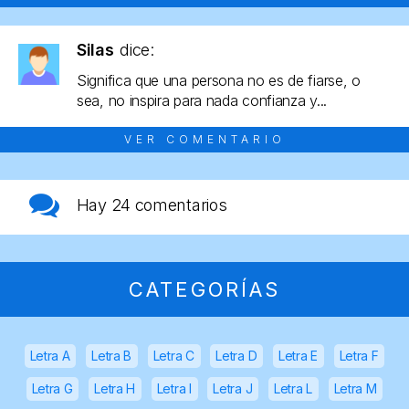
Silas
dice:
Significa que una persona no es de fiarse, o
sea, no inspira para nada confianza y...
VER COMENTARIO
Hay
24 comentarios
CATEGORÍAS
Letra A
Letra B
Letra C
Letra D
Letra E
Letra F
Letra G
Letra H
Letra I
Letra J
Letra L
Letra M