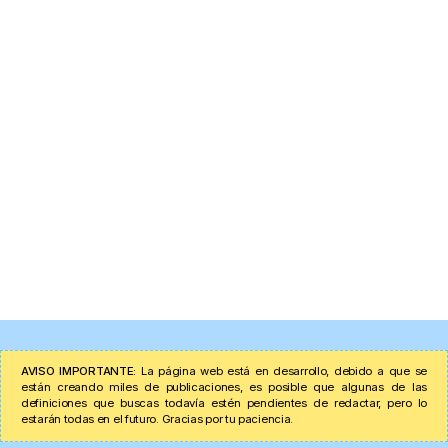
AVISO IMPORTANTE:
La página web está en desarrollo, debido a que se
están creando miles de publicaciones, es posible que algunas de las
definiciones que buscas todavía estén pendientes de redactar, pero lo
estarán todas en el futuro. Gracias por tu paciencia.