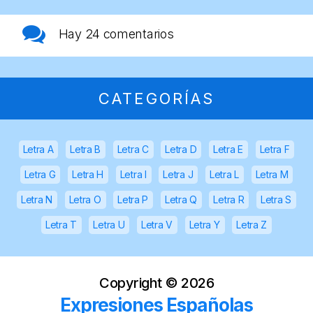
Hay
24 comentarios
CATEGORÍAS
Letra A
Letra B
Letra C
Letra D
Letra E
Letra F
Letra G
Letra H
Letra I
Letra J
Letra L
Letra M
Letra N
Letra O
Letra P
Letra Q
Letra R
Letra S
Letra T
Letra U
Letra V
Letra Y
Letra Z
Copyright ©
2026
Expresiones Españolas