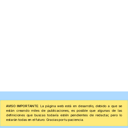
AVISO IMPORTANTE:
La página web está en desarrollo, debido a que se
están creando miles de publicaciones, es posible que algunas de las
definiciones que buscas todavía estén pendientes de redactar, pero lo
estarán todas en el futuro. Gracias por tu paciencia.