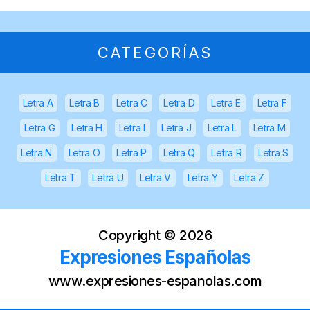
CATEGORÍAS
Letra A
Letra B
Letra C
Letra D
Letra E
Letra F
Letra G
Letra H
Letra I
Letra J
Letra L
Letra M
Letra N
Letra O
Letra P
Letra Q
Letra R
Letra S
Letra T
Letra U
Letra V
Letra Y
Letra Z
Copyright ©
2026
Expresiones Españolas
www.expresiones-espanolas.com