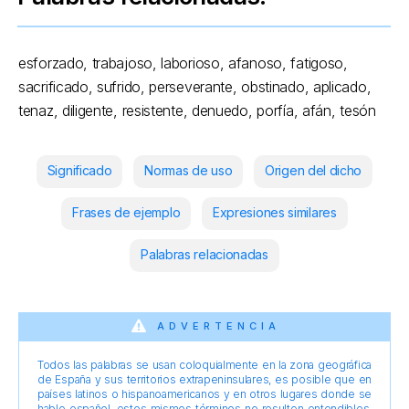
esforzado, trabajoso, laborioso, afanoso, fatigoso,
sacrificado, sufrido, perseverante, obstinado, aplicado,
tenaz, diligente, resistente, denuedo, porfía, afán, tesón
Significado
Normas de uso
Origen del dicho
Frases de ejemplo
Expresiones similares
Palabras relacionadas
ADVERTENCIA
Todos las palabras se usan coloquialmente en la zona geográfica
de España y sus territorios extrapeninsulares, es posible que en
países latinos o hispanoamericanos y en otros lugares donde se
hable español, estos mismos términos no resulten entendibles,