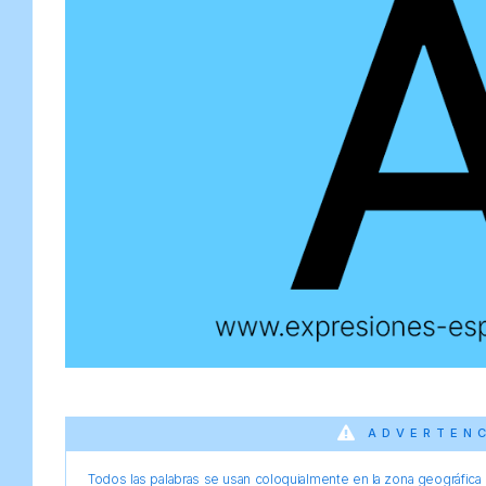
ADVERTEN
Todos las palabras se usan coloquialmente en la zona geográfica d