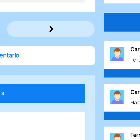
Car
entario
Ten
Car
os
Hace
Fe