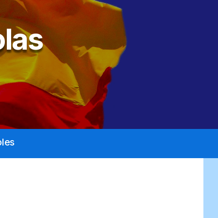
las
les