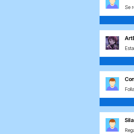
Se r
Ar
Esta
Co
Foll
Sil
Rega