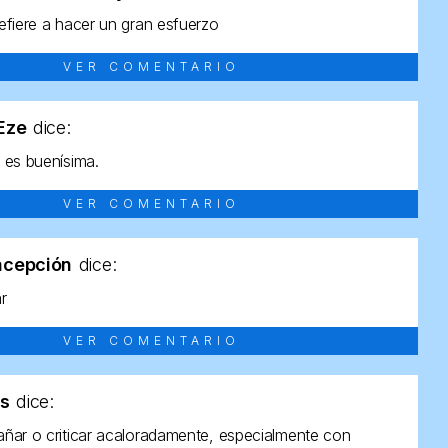
efiere a hacer un gran esfuerzo
VER COMENTARIO
tEze
dice:
 es buenísima.
VER COMENTARIO
ncepción
dice:
ar
VER COMENTARIO
as
dice:
ñar o criticar acaloradamente, especialmente con