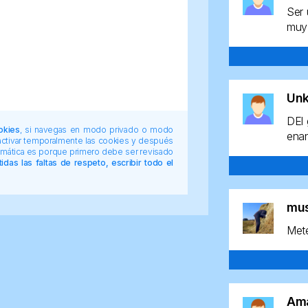
Ser 
muy 
Un
DEl 
okies
, si navegas en modo privado o modo
enan
 activar temporalmente las cookies y después
tomática es porque primero debe ser revisado
das las faltas de respeto, escribir todo el
mu
Mete
Am