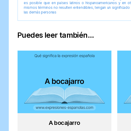
es posible que en países latinos o hispanoamericanos y en o
mismos términos no resulten entendibles, tengan un significado 
las demás personas
Puedes leer también...
A bocajarro