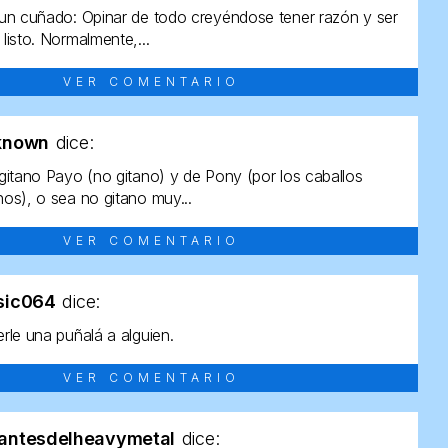
un cuñado: Opinar de todo creyéndose tener razón y ser
listo. Normalmente,...
VER COMENTARIO
known
dice:
gitano Payo (no gitano) y de Pony (por los caballos
os), o sea no gitano muy...
VER COMENTARIO
sic064
dice:
rle una puñalá a alguien.
VER COMENTARIO
antesdelheavymetal
dice: