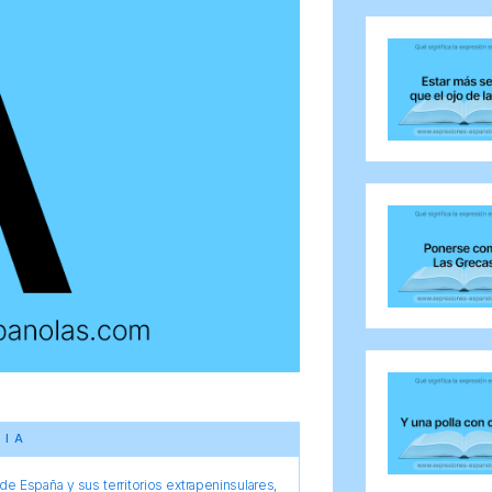
CIA
e España y sus territorios extrapeninsulares,