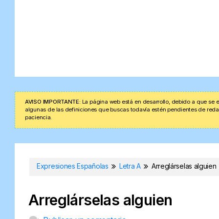
AVISO IMPORTANTE:
La página web está en desarrollo, debido a que se e
algunas de las definiciones que buscas todavía estén pendientes de redacta
paciencia.
Expresiones Españolas
Letra A
Arreglárselas alguien
Arreglárselas alguien