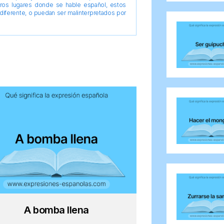
tros lugares donde se hable español, estos
diferente, o puedan ser malinterpretados por
A bomba llena