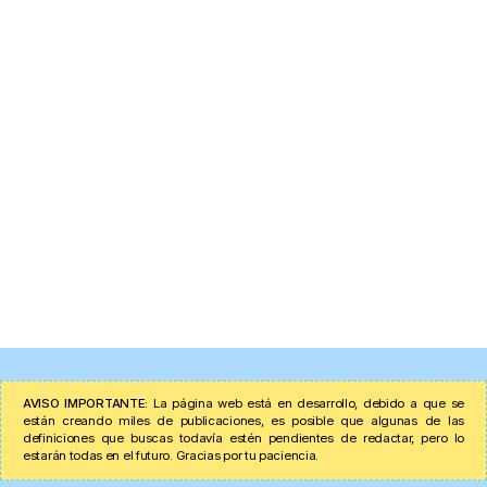
AVISO IMPORTANTE:
La página web está en desarrollo, debido a que se
están creando miles de publicaciones, es posible que algunas de las
definiciones que buscas todavía estén pendientes de redactar, pero lo
estarán todas en el futuro. Gracias por tu paciencia.