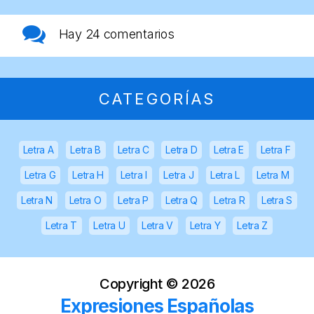
Hay
24 comentarios
CATEGORÍAS
Letra A
Letra B
Letra C
Letra D
Letra E
Letra F
Letra G
Letra H
Letra I
Letra J
Letra L
Letra M
Letra N
Letra O
Letra P
Letra Q
Letra R
Letra S
Letra T
Letra U
Letra V
Letra Y
Letra Z
Copyright ©
2026
Expresiones Españolas