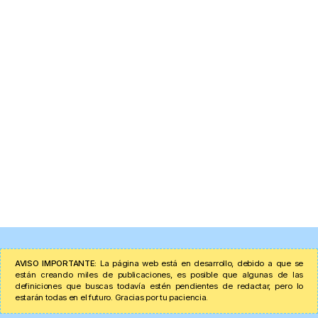
AVISO IMPORTANTE:
La página web está en desarrollo, debido a que se
están creando miles de publicaciones, es posible que algunas de las
definiciones que buscas todavía estén pendientes de redactar, pero lo
estarán todas en el futuro. Gracias por tu paciencia.