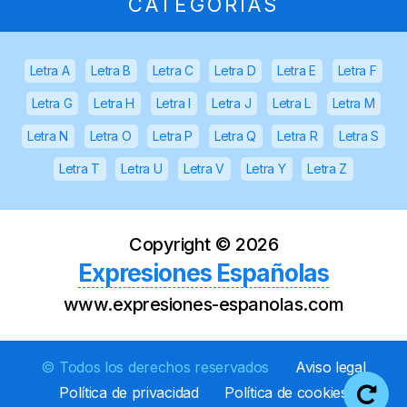
CATEGORÍAS
Letra A
Letra B
Letra C
Letra D
Letra E
Letra F
Letra G
Letra H
Letra I
Letra J
Letra L
Letra M
Letra N
Letra O
Letra P
Letra Q
Letra R
Letra S
Letra T
Letra U
Letra V
Letra Y
Letra Z
Copyright ©
2026
Expresiones Españolas
www.expresiones-espanolas.com
© Todos los derechos reservados
Aviso legal
Política de privacidad
Política de cookies