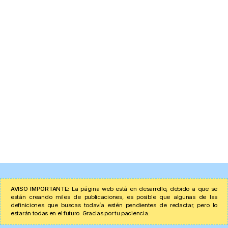
AVISO IMPORTANTE:
La página web está en desarrollo, debido a que se
están creando miles de publicaciones, es posible que algunas de las
definiciones que buscas todavía estén pendientes de redactar, pero lo
estarán todas en el futuro. Gracias por tu paciencia.