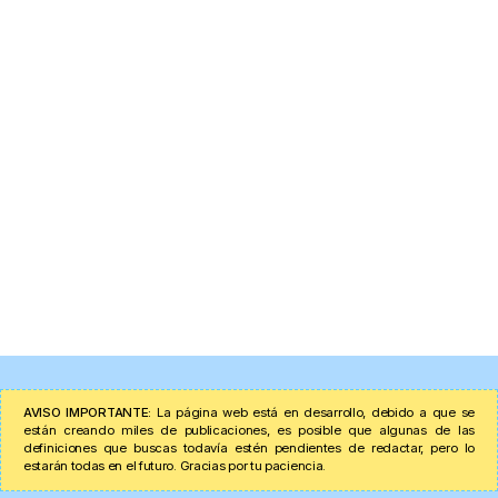
AVISO IMPORTANTE:
La página web está en desarrollo, debido a que se
están creando miles de publicaciones, es posible que algunas de las
definiciones que buscas todavía estén pendientes de redactar, pero lo
estarán todas en el futuro. Gracias por tu paciencia.