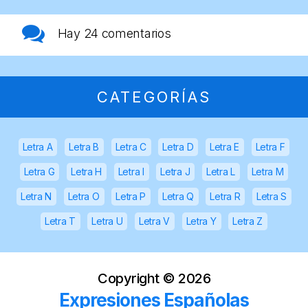
Hay
24 comentarios
CATEGORÍAS
Letra A
Letra B
Letra C
Letra D
Letra E
Letra F
Letra G
Letra H
Letra I
Letra J
Letra L
Letra M
Letra N
Letra O
Letra P
Letra Q
Letra R
Letra S
Letra T
Letra U
Letra V
Letra Y
Letra Z
Copyright ©
2026
Expresiones Españolas