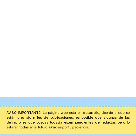
AVISO IMPORTANTE:
La página web está en desarrollo, debido a que se
están creando miles de publicaciones, es posible que algunas de las
definiciones que buscas todavía estén pendientes de redactar, pero lo
estarán todas en el futuro. Gracias por tu paciencia.