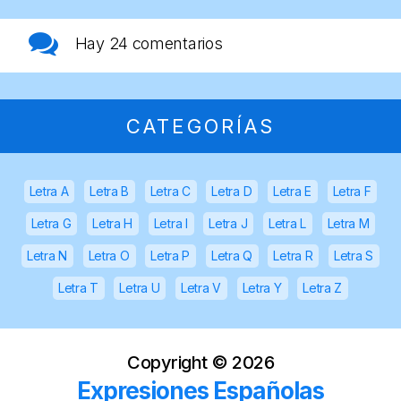
Hay
24 comentarios
CATEGORÍAS
Letra A
Letra B
Letra C
Letra D
Letra E
Letra F
Letra G
Letra H
Letra I
Letra J
Letra L
Letra M
Letra N
Letra O
Letra P
Letra Q
Letra R
Letra S
Letra T
Letra U
Letra V
Letra Y
Letra Z
Copyright ©
2026
Expresiones Españolas