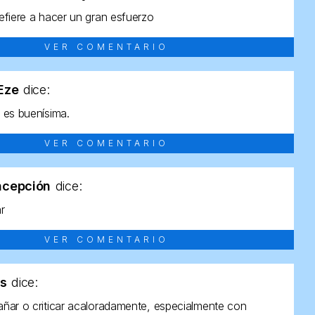
efiere a hacer un gran esfuerzo
VER COMENTARIO
tEze
dice:
 es buenísima.
VER COMENTARIO
ncepción
dice:
ar
VER COMENTARIO
as
dice:
ñar o criticar acaloradamente, especialmente con