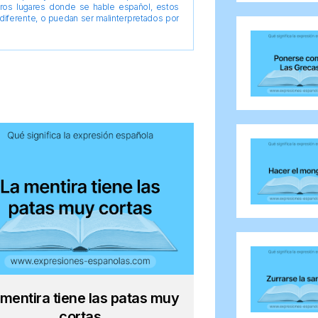
tros lugares donde se hable español, estos
diferente, o puedan ser malinterpretados por
 mentira tiene las patas muy
cortas