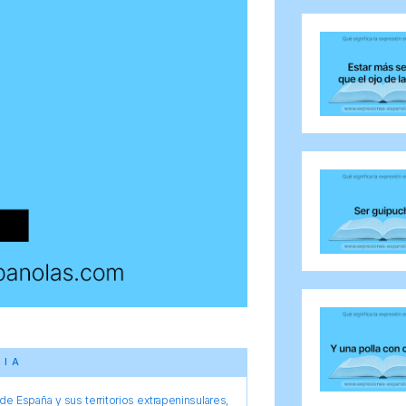
CIA
e España y sus territorios extrapeninsulares,