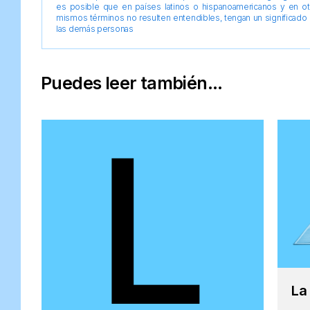
es posible que en países latinos o hispanoamericanos y en o
mismos términos no resulten entendibles, tengan un significado 
las demás personas
Puedes leer también...
La