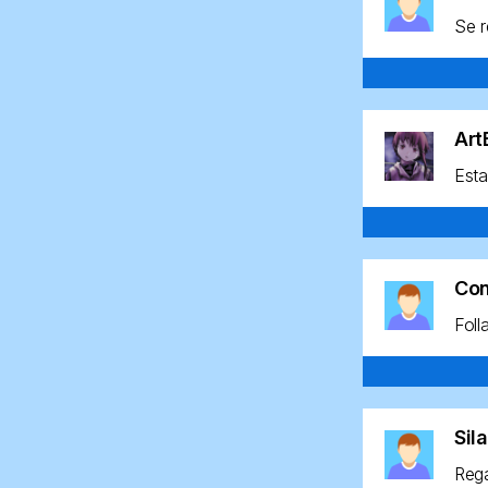
Se r
Ar
Esta
Co
Foll
Sil
Rega