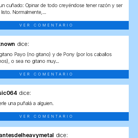
un cuñado: Opinar de todo creyéndose tener razón y ser
listo. Normalmente,...
VER COMENTARIO
known
dice:
gitano Payo (no gitano) y de Pony (por los caballos
os), o sea no gitano muy...
VER COMENTARIO
sic064
dice:
rle una puñalá a alguien.
VER COMENTARIO
antesdelheavymetal
dice: