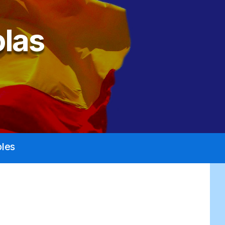
las
les