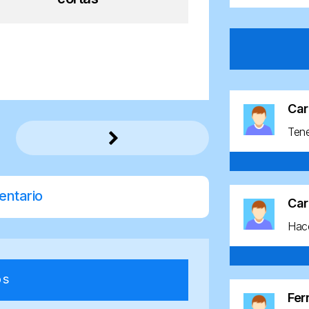
Car
Ten
entario
Car
Hace
os
Fe