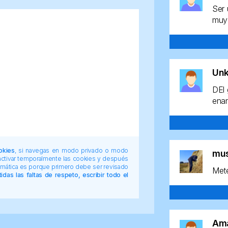
Ser 
muy 
Un
DEl 
enan
okies
, si navegas en modo privado o modo
mu
 activar temporalmente las cookies y después
tomática es porque primero debe ser revisado
Mete
das las faltas de respeto, escribir todo el
Am