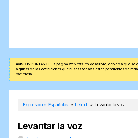
AVISO IMPORTANTE:
La página web está en desarrollo, debido a que se e
algunas de las definiciones que buscas todavía estén pendientes de redacta
paciencia.
Expresiones Españolas
Letra L
Levantar la voz
Levantar la voz