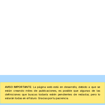
AVISO IMPORTANTE:
La página web está en desarrollo, debido a que se
están creando miles de publicaciones, es posible que algunas de las
definiciones que buscas todavía estén pendientes de redactar, pero lo
estarán todas en el futuro. Gracias por tu paciencia.