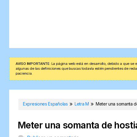
AVISO IMPORTANTE:
La página web está en desarrollo, debido a que se e
algunas de las definiciones que buscas todavía estén pendientes de redacta
paciencia.
Expresiones Españolas
Letra M
Meter una somanta d
Meter una somanta de hosti