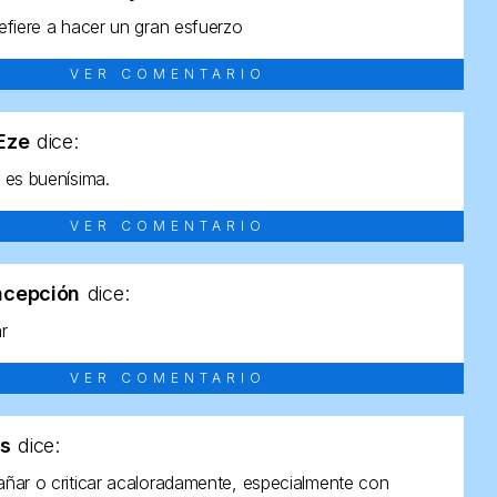
efiere a hacer un gran esfuerzo
VER COMENTARIO
tEze
dice:
 es buenísima.
VER COMENTARIO
ncepción
dice:
ar
VER COMENTARIO
as
dice:
ñar o criticar acaloradamente, especialmente con