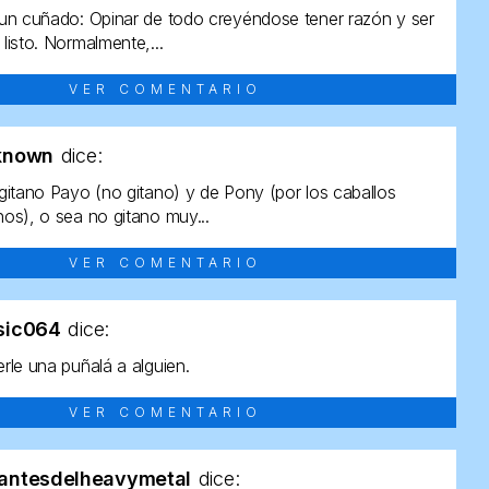
un cuñado: Opinar de todo creyéndose tener razón y ser
listo. Normalmente,...
VER COMENTARIO
known
dice:
gitano Payo (no gitano) y de Pony (por los caballos
os), o sea no gitano muy...
VER COMENTARIO
sic064
dice:
rle una puñalá a alguien.
VER COMENTARIO
antesdelheavymetal
dice: