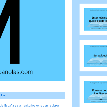
CIA
e España y sus territorios extrapeninsulares,