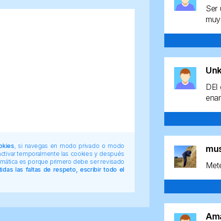
Ser 
muy 
Un
DEl 
enan
okies
, si navegas en modo privado o modo
mu
 activar temporalmente las cookies y después
tomática es porque primero debe ser revisado
Mete
das las faltas de respeto, escribir todo el
Am