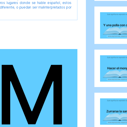
tros lugares donde se hable español, estos
diferente, o puedan ser malinterpretados por