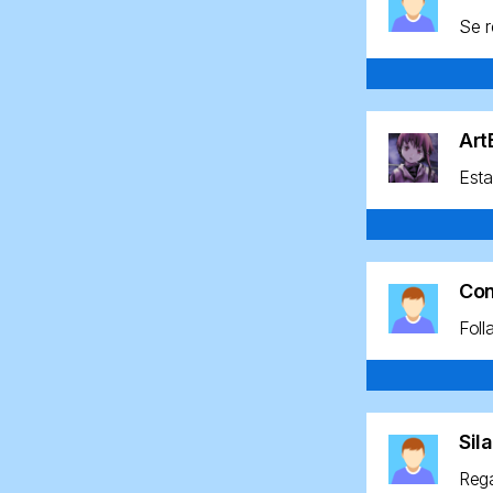
Se r
Ar
Esta
Co
Foll
Sil
Rega