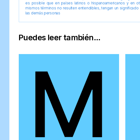
es posible que en países latinos o hispanoamericanos y en o
mismos términos no resulten entendibles, tengan un significado 
las demás personas
Puedes leer también...