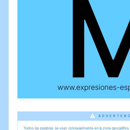
ADVERTEN
Todos las palabras se usan coloquialmente en la zona geográfica d