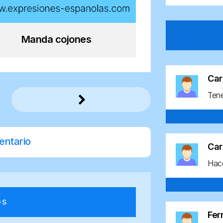
Manda cojones
Car
Ten
entario
Car
Hace
os
Fe