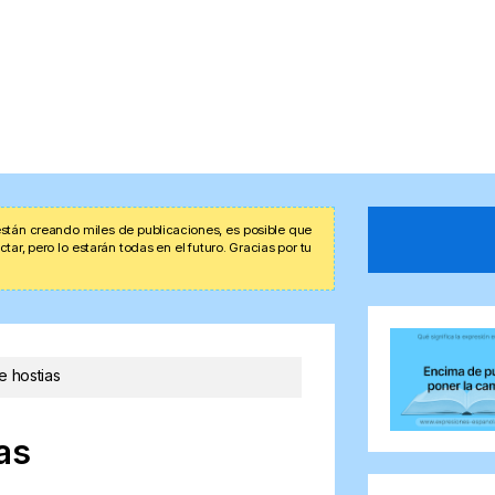
stán creando miles de publicaciones, es posible que
r, pero lo estarán todas en el futuro. Gracias por tu
e hostias
as