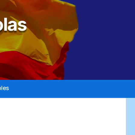
las
les