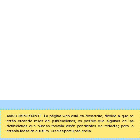
AVISO IMPORTANTE:
La página web está en desarrollo, debido a que se
están creando miles de publicaciones, es posible que algunas de las
definiciones que buscas todavía estén pendientes de redactar, pero lo
estarán todas en el futuro. Gracias por tu paciencia.