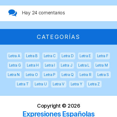
Hay
24 comentarios
CATEGORÍAS
Letra A
Letra B
Letra C
Letra D
Letra E
Letra F
Letra G
Letra H
Letra I
Letra J
Letra L
Letra M
Letra N
Letra O
Letra P
Letra Q
Letra R
Letra S
Letra T
Letra U
Letra V
Letra Y
Letra Z
Copyright ©
2026
Expresiones Españolas