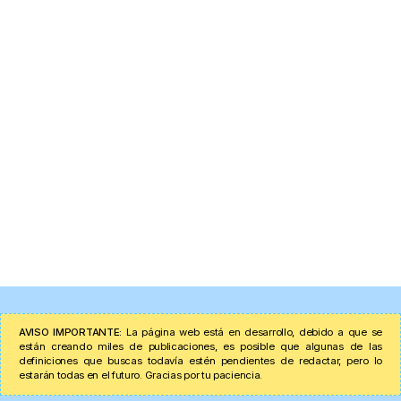
AVISO IMPORTANTE:
La página web está en desarrollo, debido a que se
están creando miles de publicaciones, es posible que algunas de las
definiciones que buscas todavía estén pendientes de redactar, pero lo
estarán todas en el futuro. Gracias por tu paciencia.