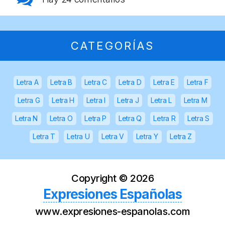
CATEGORÍAS
Letra A
Letra B
Letra C
Letra D
Letra E
Letra F
Letra G
Letra H
Letra I
Letra J
Letra L
Letra M
Letra N
Letra O
Letra P
Letra Q
Letra R
Letra S
Letra T
Letra U
Letra V
Letra Y
Letra Z
Copyright ©
2026
Expresiones Españolas
www.expresiones-espanolas.com