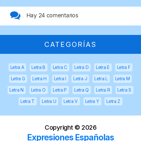
Hay
24 comentarios
CATEGORÍAS
Letra A
Letra B
Letra C
Letra D
Letra E
Letra F
Letra G
Letra H
Letra I
Letra J
Letra L
Letra M
Letra N
Letra O
Letra P
Letra Q
Letra R
Letra S
Letra T
Letra U
Letra V
Letra Y
Letra Z
Copyright ©
2026
Expresiones Españolas