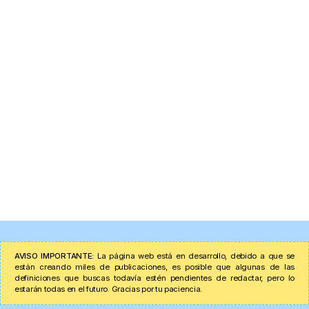
AVISO IMPORTANTE:
La página web está en desarrollo, debido a que se
están creando miles de publicaciones, es posible que algunas de las
definiciones que buscas todavía estén pendientes de redactar, pero lo
estarán todas en el futuro. Gracias por tu paciencia.