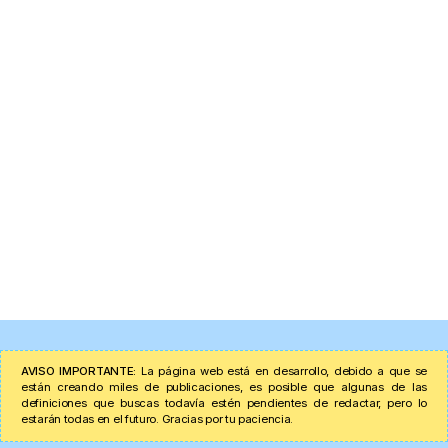
AVISO IMPORTANTE:
La página web está en desarrollo, debido a que se
están creando miles de publicaciones, es posible que algunas de las
definiciones que buscas todavía estén pendientes de redactar, pero lo
estarán todas en el futuro. Gracias por tu paciencia.