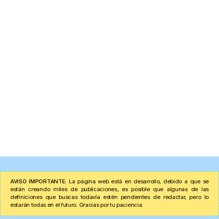
AVISO IMPORTANTE:
La página web está en desarrollo, debido a que se
están creando miles de publicaciones, es posible que algunas de las
definiciones que buscas todavía estén pendientes de redactar, pero lo
estarán todas en el futuro. Gracias por tu paciencia.