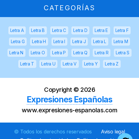
CATEGORÍAS
Letra A
Letra B
Letra C
Letra D
Letra E
Letra F
Letra G
Letra H
Letra I
Letra J
Letra L
Letra M
Letra N
Letra O
Letra P
Letra Q
Letra R
Letra S
Letra T
Letra U
Letra V
Letra Y
Letra Z
Copyright ©
2026
Expresiones Españolas
www.expresiones-espanolas.com
© Todos los derechos reservados
Aviso legal