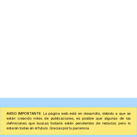
AVISO IMPORTANTE:
La página web está en desarrollo, debido a que se
están creando miles de publicaciones, es posible que algunas de las
definiciones que buscas todavía estén pendientes de redactar, pero lo
estarán todas en el futuro. Gracias por tu paciencia.