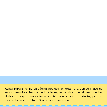
AVISO IMPORTANTE:
La página web está en desarrollo, debido a que se
están creando miles de publicaciones, es posible que algunas de las
definiciones que buscas todavía estén pendientes de redactar, pero lo
estarán todas en el futuro. Gracias por tu paciencia.