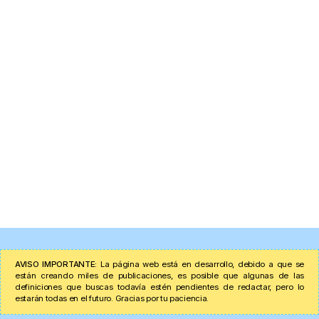
AVISO IMPORTANTE:
La página web está en desarrollo, debido a que se
están creando miles de publicaciones, es posible que algunas de las
definiciones que buscas todavía estén pendientes de redactar, pero lo
estarán todas en el futuro. Gracias por tu paciencia.