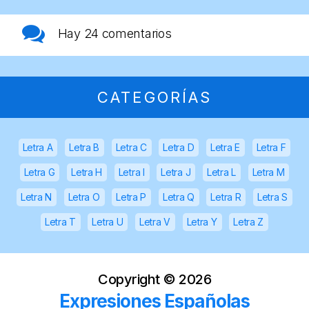
Hay
24 comentarios
CATEGORÍAS
Letra A
Letra B
Letra C
Letra D
Letra E
Letra F
Letra G
Letra H
Letra I
Letra J
Letra L
Letra M
Letra N
Letra O
Letra P
Letra Q
Letra R
Letra S
Letra T
Letra U
Letra V
Letra Y
Letra Z
Copyright ©
2026
Expresiones Españolas