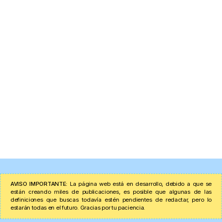
AVISO IMPORTANTE:
La página web está en desarrollo, debido a que se
están creando miles de publicaciones, es posible que algunas de las
definiciones que buscas todavía estén pendientes de redactar, pero lo
estarán todas en el futuro. Gracias por tu paciencia.