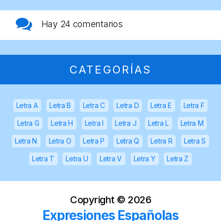
Hay
24 comentarios
CATEGORÍAS
Letra A
Letra B
Letra C
Letra D
Letra E
Letra F
Letra G
Letra H
Letra I
Letra J
Letra L
Letra M
Letra N
Letra O
Letra P
Letra Q
Letra R
Letra S
Letra T
Letra U
Letra V
Letra Y
Letra Z
Copyright ©
2026
Expresiones Españolas