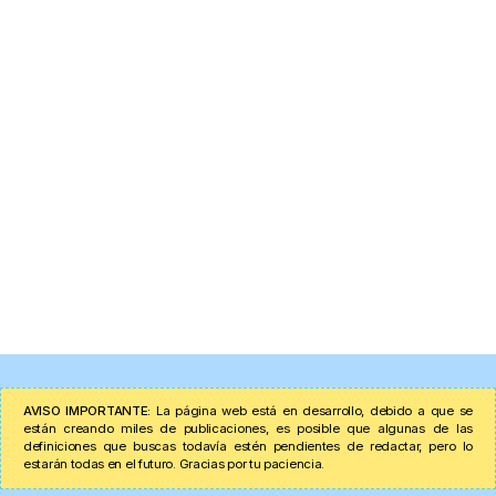
AVISO IMPORTANTE:
La página web está en desarrollo, debido a que se
están creando miles de publicaciones, es posible que algunas de las
definiciones que buscas todavía estén pendientes de redactar, pero lo
estarán todas en el futuro. Gracias por tu paciencia.