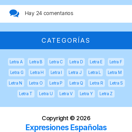
Hay
24 comentarios
CATEGORÍAS
Letra A
Letra B
Letra C
Letra D
Letra E
Letra F
Letra G
Letra H
Letra I
Letra J
Letra L
Letra M
Letra N
Letra O
Letra P
Letra Q
Letra R
Letra S
Letra T
Letra U
Letra V
Letra Y
Letra Z
Copyright ©
2026
Expresiones Españolas