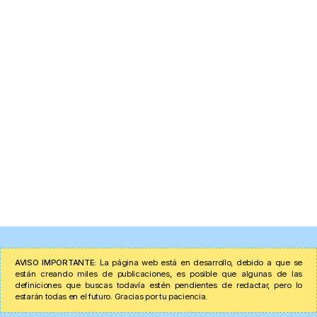
AVISO IMPORTANTE:
La página web está en desarrollo, debido a que se
están creando miles de publicaciones, es posible que algunas de las
definiciones que buscas todavía estén pendientes de redactar, pero lo
estarán todas en el futuro. Gracias por tu paciencia.