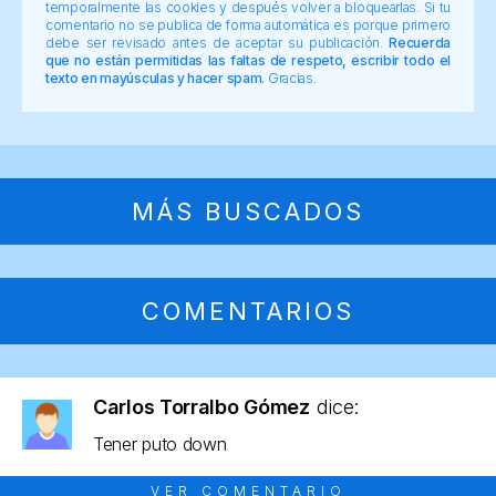
temporalmente las cookies y después volver a bloquearlas. Si tu
comentario no se publica de forma automática es porque primero
debe ser revisado antes de aceptar su publicación.
Recuerda
que no están permitidas las faltas de respeto, escribir todo el
texto en mayúsculas y hacer spam.
Gracias.
MÁS BUSCADOS
COMENTARIOS
Carlos Torralbo Gómez
dice:
Tener puto down
VER COMENTARIO