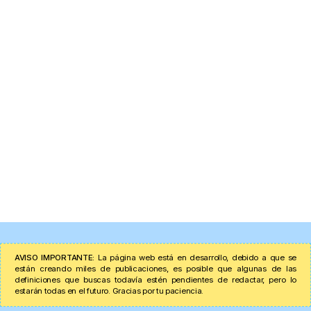
AVISO IMPORTANTE:
La página web está en desarrollo, debido a que se
están creando miles de publicaciones, es posible que algunas de las
definiciones que buscas todavía estén pendientes de redactar, pero lo
estarán todas en el futuro. Gracias por tu paciencia.