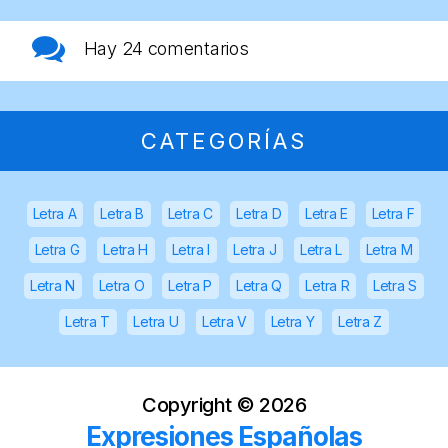
Hay
24 comentarios
CATEGORÍAS
Letra A
Letra B
Letra C
Letra D
Letra E
Letra F
Letra G
Letra H
Letra I
Letra J
Letra L
Letra M
Letra N
Letra O
Letra P
Letra Q
Letra R
Letra S
Letra T
Letra U
Letra V
Letra Y
Letra Z
Copyright ©
2026
Expresiones Españolas