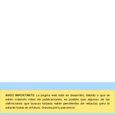
AVISO IMPORTANTE:
La página web está en desarrollo, debido a que se
están creando miles de publicaciones, es posible que algunas de las
definiciones que buscas todavía estén pendientes de redactar, pero lo
estarán todas en el futuro. Gracias por tu paciencia.