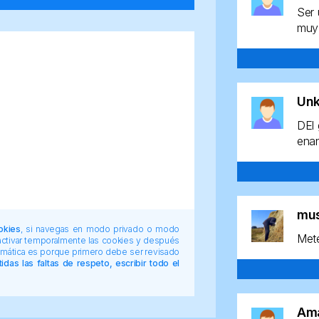
Ser 
muy 
Un
DEl 
enan
mu
okies
, si navegas en modo privado o modo
Mete
 activar temporalmente las cookies y después
tomática es porque primero debe ser revisado
das las faltas de respeto, escribir todo el
Am