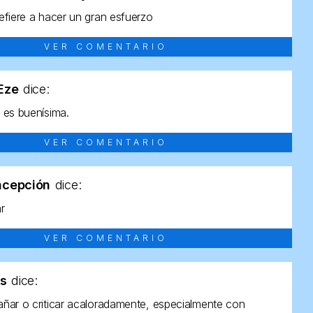
efiere a hacer un gran esfuerzo
VER COMENTARIO
tEze
dice:
 es buenísima.
VER COMENTARIO
ncepción
dice:
ar
VER COMENTARIO
as
dice:
ñar o criticar acaloradamente, especialmente con