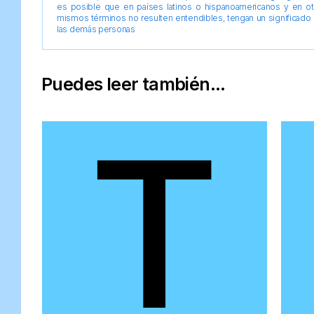
es posible que en países latinos o hispanoamericanos y en o
mismos términos no resulten entendibles, tengan un significado 
las demás personas
Puedes leer también...