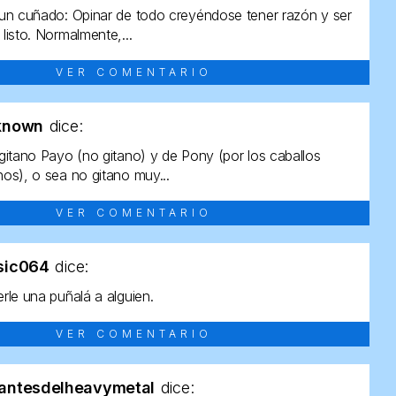
un cuñado: Opinar de todo creyéndose tener razón y ser
listo. Normalmente,...
VER COMENTARIO
known
dice:
gitano Payo (no gitano) y de Pony (por los caballos
os), o sea no gitano muy...
VER COMENTARIO
sic064
dice:
rle una puñalá a alguien.
VER COMENTARIO
antesdelheavymetal
dice: