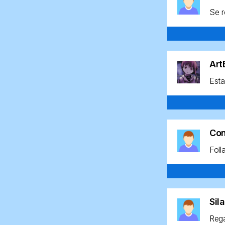
Se r
Ar
Esta
Co
Foll
Sil
Rega