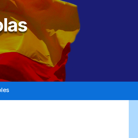
las
les