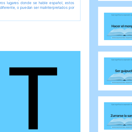
tros lugares donde se hable español, estos
diferente, o puedan ser malinterpretados por