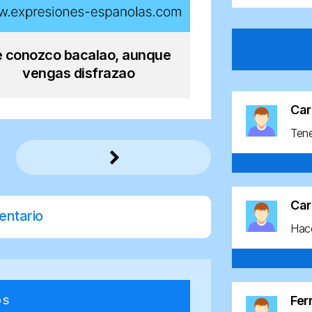
e conozco bacalao, aunque
vengas disfrazao
Car
Ten
Car
entario
Hace
os
Fe