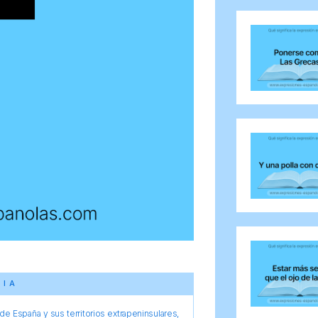
CIA
e España y sus territorios extrapeninsulares,