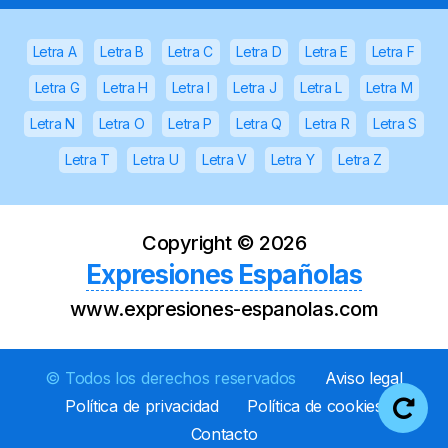
Letra A
Letra B
Letra C
Letra D
Letra E
Letra F
Letra G
Letra H
Letra I
Letra J
Letra L
Letra M
Letra N
Letra O
Letra P
Letra Q
Letra R
Letra S
Letra T
Letra U
Letra V
Letra Y
Letra Z
Copyright ©
2026
Expresiones Españolas
www.expresiones-espanolas.com
© Todos los derechos reservados
Aviso legal
Política de privacidad
Política de cookies
Contacto