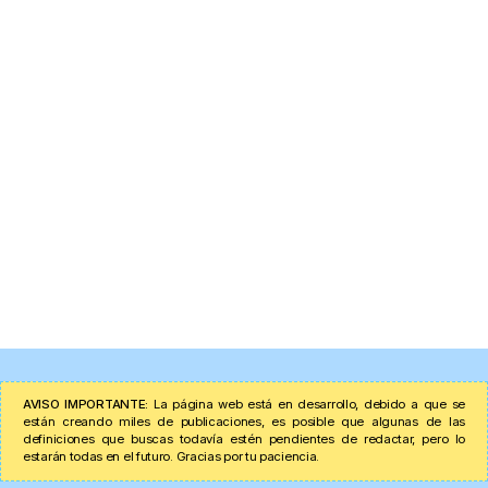
AVISO IMPORTANTE:
La página web está en desarrollo, debido a que se
están creando miles de publicaciones, es posible que algunas de las
definiciones que buscas todavía estén pendientes de redactar, pero lo
estarán todas en el futuro. Gracias por tu paciencia.