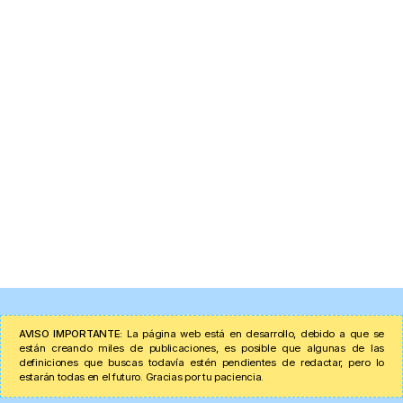
AVISO IMPORTANTE:
La página web está en desarrollo, debido a que se
están creando miles de publicaciones, es posible que algunas de las
definiciones que buscas todavía estén pendientes de redactar, pero lo
estarán todas en el futuro. Gracias por tu paciencia.