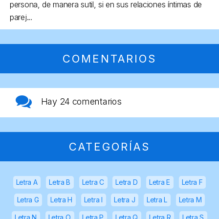
persona, de manera sutil, si en sus relaciones íntimas de
parej...
COMENTARIOS
Hay
24 comentarios
CATEGORÍAS
Letra A
Letra B
Letra C
Letra D
Letra E
Letra F
Letra G
Letra H
Letra I
Letra J
Letra L
Letra M
Letra N
Letra O
Letra P
Letra Q
Letra R
Letra S