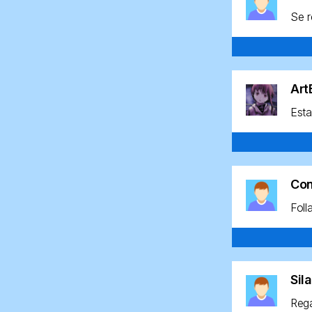
Se r
Ar
Esta
Co
Foll
Sil
Rega