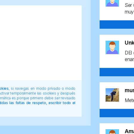
Ser 
muy 
Un
DEl 
enan
okies
, si navegas en modo privado o modo
mu
 activar temporalmente las cookies y después
tomática es porque primero debe ser revisado
Mete
das las faltas de respeto, escribir todo el
Am