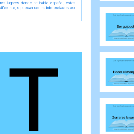
tros lugares donde se hable español, estos
diferente, o puedan ser malinterpretados por