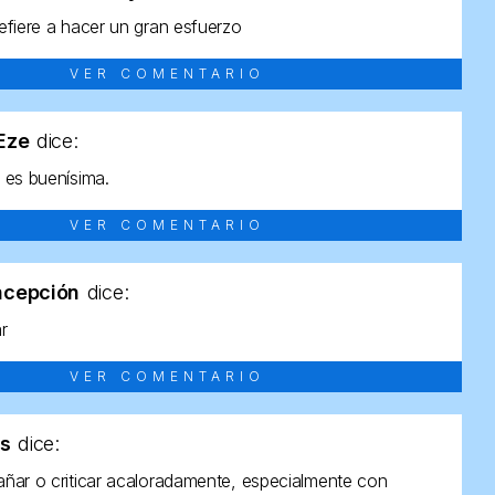
efiere a hacer un gran esfuerzo
VER COMENTARIO
tEze
dice:
 es buenísima.
VER COMENTARIO
ncepción
dice:
ar
VER COMENTARIO
as
dice:
ñar o criticar acaloradamente, especialmente con