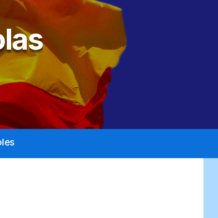
las
les