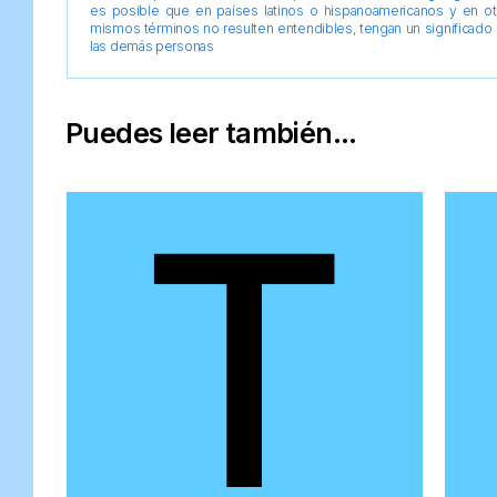
es posible que en países latinos o hispanoamericanos y en o
mismos términos no resulten entendibles, tengan un significado 
las demás personas
Puedes leer también...