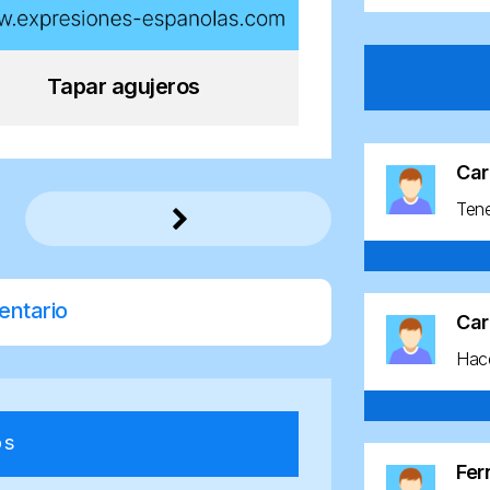
Tapar agujeros
Car
Ten
entario
Car
Hace
os
Fe