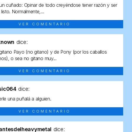
un cuñado: Opinar de todo creyéndose tener razón y ser
listo. Normalmente,...
VER COMENTARIO
known
dice:
gitano Payo (no gitano) y de Pony (por los caballos
os), o sea no gitano muy...
VER COMENTARIO
sic064
dice:
rle una puñalá a alguien.
VER COMENTARIO
antesdelheavymetal
dice: