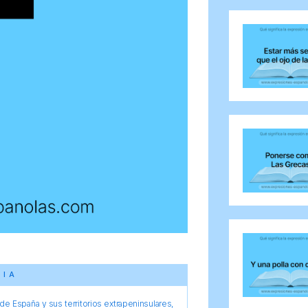
CIA
e España y sus territorios extrapeninsulares,