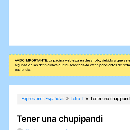
AVISO IMPORTANTE:
La página web está en desarrollo, debido a que se e
algunas de las definiciones que buscas todavía estén pendientes de redacta
paciencia.
Expresiones Españolas
Letra T
Tener una chupipand
Tener una chupipandi