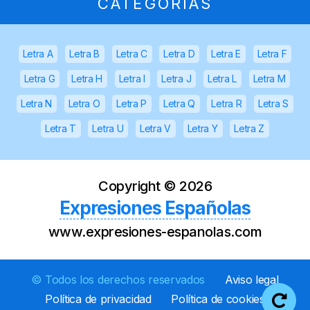
CATEGORÍAS
Letra A
Letra B
Letra C
Letra D
Letra E
Letra F
Letra G
Letra H
Letra I
Letra J
Letra L
Letra M
Letra N
Letra O
Letra P
Letra Q
Letra R
Letra S
Letra T
Letra U
Letra V
Letra Y
Letra Z
Copyright ©
2026
Expresiones Españolas
www.expresiones-espanolas.com
© Todos los derechos reservados
Aviso legal
Política de privacidad
Política de cookies