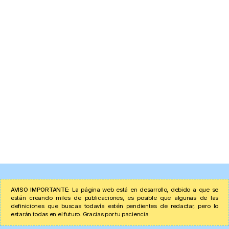
AVISO IMPORTANTE:
La página web está en desarrollo, debido a que se
están creando miles de publicaciones, es posible que algunas de las
definiciones que buscas todavía estén pendientes de redactar, pero lo
estarán todas en el futuro. Gracias por tu paciencia.