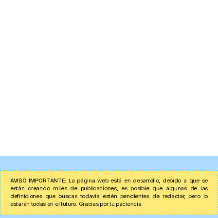
AVISO IMPORTANTE:
La página web está en desarrollo, debido a que se
están creando miles de publicaciones, es posible que algunas de las
definiciones que buscas todavía estén pendientes de redactar, pero lo
estarán todas en el futuro. Gracias por tu paciencia.