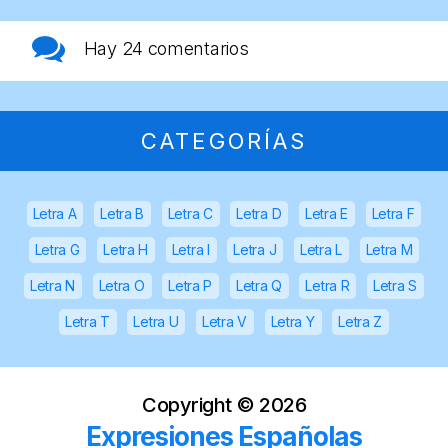
Hay
24 comentarios
CATEGORÍAS
Letra A
Letra B
Letra C
Letra D
Letra E
Letra F
Letra G
Letra H
Letra I
Letra J
Letra L
Letra M
Letra N
Letra O
Letra P
Letra Q
Letra R
Letra S
Letra T
Letra U
Letra V
Letra Y
Letra Z
Copyright ©
2026
Expresiones Españolas