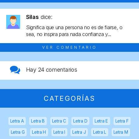
Silas
dice:
Significa que una persona no es de fiarse, o
sea, no inspira para nada confianza y...
VER COMENTARIO
Hay
24 comentarios
CATEGORÍAS
Letra A
Letra B
Letra C
Letra D
Letra E
Letra F
Letra G
Letra H
Letra I
Letra J
Letra L
Letra M