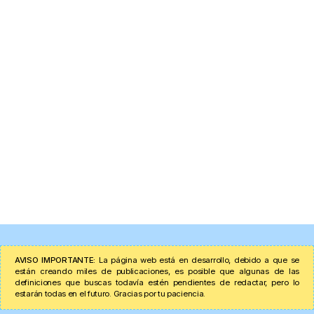
AVISO IMPORTANTE:
La página web está en desarrollo, debido a que se
están creando miles de publicaciones, es posible que algunas de las
definiciones que buscas todavía estén pendientes de redactar, pero lo
estarán todas en el futuro. Gracias por tu paciencia.