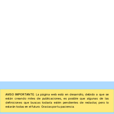
AVISO IMPORTANTE:
La página web está en desarrollo, debido a que se
están creando miles de publicaciones, es posible que algunas de las
definiciones que buscas todavía estén pendientes de redactar, pero lo
estarán todas en el futuro. Gracias por tu paciencia.