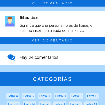
VER COMENTARIO
Silas
dice:
Significa que una persona no es de fiarse, o
sea, no inspira para nada confianza y...
VER COMENTARIO
Hay
24 comentarios
CATEGORÍAS
Letra A
Letra B
Letra C
Letra D
Letra E
Letra F
Letra G
Letra H
Letra I
Letra J
Letra L
Letra M